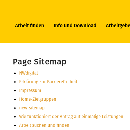
Arbeit finden
Info und Download
Arbeitgebe
Page Sitemap
NWdigital
Erklärung zur Barrierefreiheit
Impressum
Home-Zielgruppen
new-sitemap
Wie funktioniert der Antrag auf einmalige Leistungen
Arbeit suchen und finden