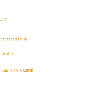
tung
beitgeberservice
raktika)
etz (§ 16e/i SGB II)