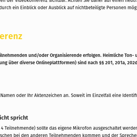
en der Videokonferenz sichtbar. Achten Sie daher auf einen neut
durch ein Einblick oder Ausblick auf nichtbeteiligte Personen mögl
ferenz
eilnehmenden und/oder Organisierende erfolgen. Heimliche Ton-
hung über diverse Onlineplattformen) sind nach §§ 201, 201a, 20
amen oder Ihr Aktenzeichen an. Soweit im Einzelfall eine Identifika
cht spricht
 4 Teilnehmende) sollte das eigene Mikrofon ausgeschaltet werden,
äuschen bei den anderen Teilnehmenden kommen und der Sprecher