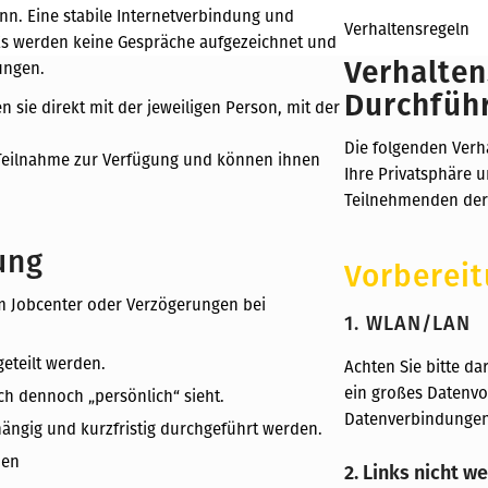
n. Eine stabile Internetverbindung und
Verhaltensregeln
 Es werden keine Gespräche aufgezeichnet und
Verhalten
ungen.
Durchfüh
 sie direkt mit der jeweiligen Person, mit der
Die folgenden Verh
e Teilnahme zur Verfügung und können ihnen
Ihre Privatsphäre 
Teilnehmenden der
ung
Vorbereit
m Jobcenter oder Verzögerungen bei
1. WLAN/LAN
eteilt werden.
Achten Sie bitte da
ein großes Datenv
ch dennoch „persönlich“ sieht.
Datenverbindungen
ängig und kurzfristig durchgeführt werden.
den
2. Links nicht w