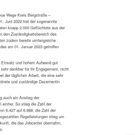
Neue Wege Kreis Bergstraße –
1. Juni 2022 trat der sogenannte
aten knapp 2.000 Geflüchtete aus der
in den Zuständigkeitsbereich des
ten zudem bereits umfangreiche
ldes am 01. Januar 2023 getroffen
m Einsatz und hohem Aufwand gut
n sehr dankbar für ihr Engagement, nicht
 der täglichen Arbeit, die eine sehr
eordnete und zuständige Dezernentin
g auch ein Anstieg der
einher. So stieg die Zahl der
 6.427 auf 6.988, die Zahl der
sgezahlten Regelleistungen stieg um
rkunft, die das Jobcenter übernahm,
o.