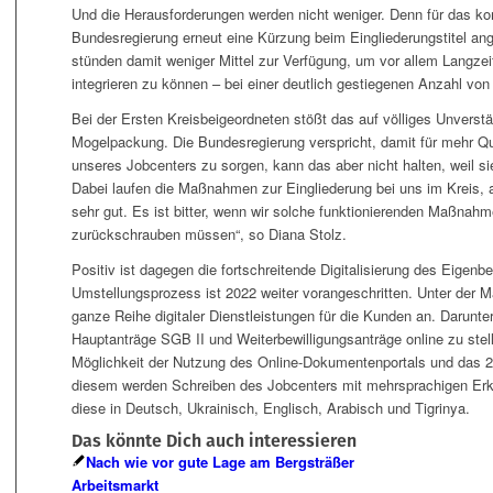
Und die Herausforderungen werden nicht weniger. Denn für das k
Bundesregierung erneut eine Kürzung beim Eingliederungstitel an
stünden damit weniger Mittel zur Verfügung, um vor allem Langzeit
integrieren zu können – bei einer deutlich gestiegenen Anzahl vo
Bei der Ersten Kreisbeigeordneten stößt das auf völliges Unverstä
Mogelpackung. Die Bundesregierung verspricht, damit für mehr Qu
unseres Jobcenters zu sorgen, kann das aber nicht halten, weil sie 
Dabei laufen die Maßnahmen zur Eingliederung bei uns im Kreis, a
sehr gut. Es ist bitter, wenn wir solche funktionierenden Maßnah
zurückschrauben müssen“, so Diana Stolz.
Positiv ist dagegen die fortschreitende Digitalisierung des Eigen
Umstellungsprozess ist 2022 weiter vorangeschritten. Unter der 
ganze Reihe digitaler Dienstleistungen für die Kunden an. Darunter
Hauptanträge SGB II und Weiterbewilligungsanträge online zu stell
Möglichkeit der Nutzung des Online-Dokumentenportals und das 20
diesem werden Schreiben des Jobcenters mit mehrsprachigen Erkl
diese in Deutsch, Ukrainisch, Englisch, Arabisch und Tigrinya.
Das könnte Dich auch interessieren
Nach wie vor gute Lage am Bergsträßer
Arbeitsmarkt