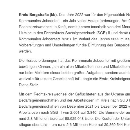
Kreis Bergstraße (kb).
Das Jahr 2022 war für den Eigenbetrieb 
Kommunales Jobcenter – ein Jahr voller Herausforderungen. Am 0
Rechtskreiswechsel in Kraft, damit kamen innerhalb von drei Mon
Ukraine in den Rechtskreis Sozialgesetzbuch (SGB) II und damit 
Kommunalen Jobcenters hinzu. Im Verlauf des Jahres 2022 muss
Vorbereitungen und Umstellungen für die Einführung des Bürgerge
werden.
Die Herausforderungen hat das Kommunale Jobcenter mit große
bewältigen können. „Ich bin allen Mitarbeiterinnen und Mitarbeiter
nur beim Meistern dieser beiden großen Aufgaben, sondern auch bei
wertvolle für unsere Gesellschaft ist“, sagte die Erste Kreisbeig
Diana Stolz.
Mit dem Rechtskreiswechsel der Geflüchteten aus der Ukraine gin
Bedarfsgemeinschaften und der Arbeitslosen im Kreis nach SGB II 
Bedarfsgemeinschaften von Dezember 2021 bis Dezember 2022 von
Arbeitslosen nach SGB II von 2.601 auf 3.840. Die Summe der au
rund 2,8 Millionen Euro auf 58.925.048 Euro. Die Kosten der Unte
stiegen ebenfalls – um rund 2,6 Millionen Euro auf 39.869.544 Eur