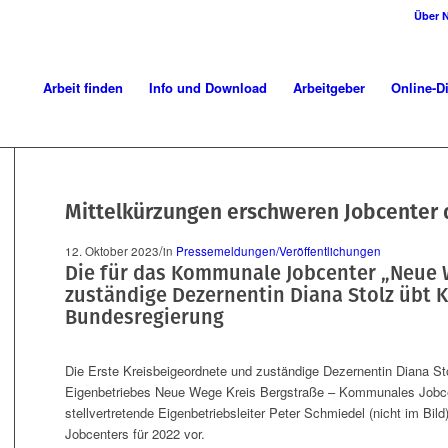
Über 
Arbeit finden
Info und Download
Arbeitgeber
Online-D
Mittelkürzungen erschweren Jobcenter d
/
12. Oktober 2023
in
Pressemeldungen/Veröffentlichungen
Die für das Kommunale Jobcenter „Neue 
zuständige Dezernentin Diana Stolz übt K
Bundesregierung
Die Erste Kreisbeigeordnete und zuständige Dezernentin Diana Stolz
Eigenbetriebes Neue Wege Kreis Bergstraße – Kommunales Jobce
stellvertretende Eigenbetriebsleiter Peter Schmiedel (nicht im Bild
Jobcenters für 2022 vor.