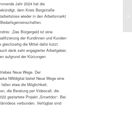
ommende Jahr 2024 hat die
gekündigt, dem Kreis Bergstraße
Kr
arbeitslose wieder in den Arbeitsmarkt
Tr
n Bedarfsgemeinschaften.
ndnis: „Das Bürgergeld ist eine
alifizierung der Kundinnen und Kunden
gleichzeitig die Mittel dafür kürzt.
uch dank sehr engagierter Arbeitgeber,
men aufgrund der Kürzungen
betriebes Neue Wege. Der
Marke NWdigital bietet Neue Wege eine
 fallen etwa die Möglichkeit,
en, die Beratung per Videocall, die
22 gestartete Projekt „Smartdoc“. Bei
ärvideos verbunden. Verfügbar sind