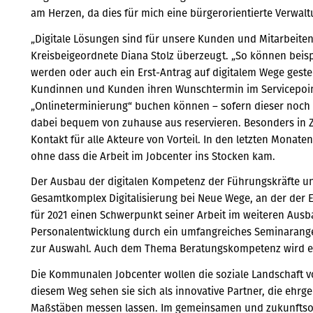
am Herzen, da dies für mich eine bürgerorientierte Verwaltu
„Digitale Lösungen sind für unsere Kunden und Mitarbeitend
Kreisbeigeordnete Diana Stolz überzeugt. „So können beisp
werden oder auch ein Erst-Antrag auf digitalem Wege gestel
Kundinnen und Kunden ihren Wunschtermin im Servicepoint
„Onlineterminierung“ buchen können – sofern dieser noch
dabei bequem von zuhause aus reservieren. Besonders in Z
Kontakt für alle Akteure von Vorteil. In den letzten Mona
ohne dass die Arbeit im Jobcenter ins Stocken kam.
Der Ausbau der digitalen Kompetenz der Führungskräfte und
Gesamtkomplex Digitalisierung bei Neue Wege, an der der E
für 2021 einen Schwerpunkt seiner Arbeit im weiteren Ausb
Personalentwicklung durch ein umfangreiches Seminarange
zur Auswahl. Auch dem Thema Beratungskompetenz wird 
Die Kommunalen Jobcenter wollen die soziale Landschaft vo
diesem Weg sehen sie sich als innovative Partner, die ehrge
Maßstäben messen lassen. Im gemeinsamen und zukunftso