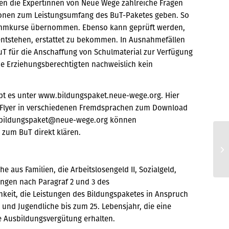
en die Expertinnen von Neue Wege zahlreiche Fragen
ionen zum Leistungsumfang des BuT-Paketes geben. So
hwimmkurse übernommen. Ebenso kann geprüft werden,
 entstehen, erstattet zu bekommen. In Ausnahmefällen
BuT für die Anschaffung von Schulmaterial zur Verfügung
die Erziehungsberechtigten nachweislich kein
bt es unter www.bildungspaket.neue-wege.org. Hier
-Flyer in verschiedenen Fremdsprachen zum Download
 an bildungspaket@neue-wege.org können
 zum BuT direkt klären.
Jo
di
 aus Familien, die Arbeitslosengeld II, Sozialgeld,
ungen nach Paragraf 2 und 3 des
keit, die Leistungen des Bildungspaketes in Anspruch
und Jugendliche bis zum 25. Lebensjahr, die eine
e Ausbildungsvergütung erhalten.