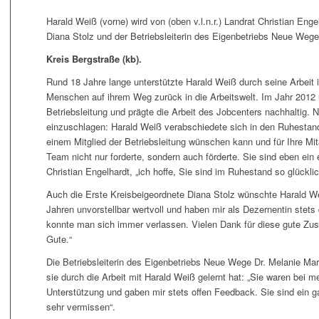
Harald Weiß (vorne) wird von (oben v.l.n.r.) Landrat Christian Eng
Diana Stolz und der Betriebsleiterin des Eigenbetriebs Neue Weg
Kreis Bergstraße (kb).
Rund
18 Jahre lange unterstützte Harald Weiß durch seine Arbe
Menschen auf ihrem Weg zurück in die Arbeitswelt. Im Jahr 2012 
Betriebsleitung und prägte die Arbeit des Jobcenters nachhaltig. 
einzuschlagen: Harald Weiß verabschiedete sich in den Ruhestand
einem Mitglied der Betriebsleitung wünschen kann und für Ihre Mita
Team nicht nur forderte, sondern auch förderte. Sie sind eben ein 
Christian Engelhardt, „ich hoffe, Sie sind im Ruhestand so glückl
Auch die Erste Kreisbeigeordnete Diana Stolz wünschte Harald Wei
Jahren unvorstellbar wertvoll und haben mir als Dezernentin stets
konnte man sich immer verlassen. Vielen Dank für diese gute Zus
Gute.“
Die Betriebsleiterin des Eigenbetriebs Neue Wege Dr. Melanie Ma
sie durch die Arbeit mit Harald Weiß gelernt hat: „Sie waren bei 
Unterstützung und gaben mir stets offen Feedback. Sie sind ein 
sehr vermissen“.