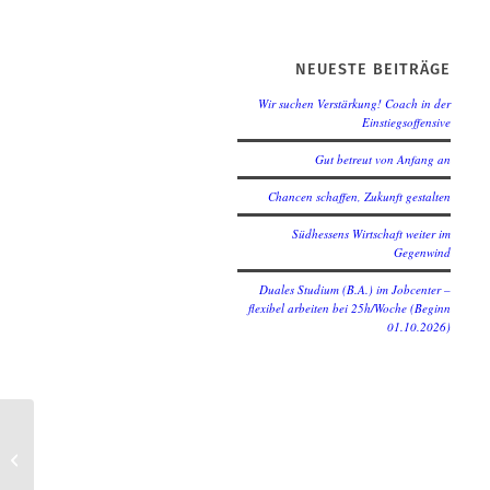
NEUESTE BEITRÄGE
Wir suchen Verstärkung! Coach in der
Einstiegsoffensive
Gut betreut von Anfang an
Chancen schaffen, Zukunft gestalten
Südhessens Wirtschaft weiter im
Gegenwind
Duales Studium (B.A.) im Jobcenter –
flexibel arbeiten bei 25h/Woche (Beginn
01.10.2026)
Die Beratung geht neue Wege