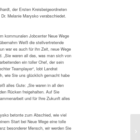
elhardt, der Ersten Kreisbeigeordneten
e Dr. Melanie Marysko verabschiedet.
it im kommunalen Jobcenter Neue Wege
übernahm Weiß die stellvertretende
Nun war es auch für ihn Zeit, neue Wege
. „Sie waren all das, was man sich von
rbeitenden ein toller Chef, der sein
echter Teamplayer“, lobt Landrat
ich, wie Sie uns glücklich gemacht habe
ß alles Gute: „Sie waren in all den
 den Rücken freigehalten. Auf Sie
ammenarbeit und für Ihre Zukunft alles
rysko betonte zum Abschied, wie viel
meinem Start bei Neue Wege eine tolle
Ab
ganz besonderer Mensch, wir werden Sie
de