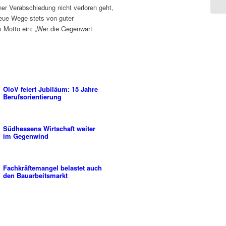
er Verabschiedung nicht verloren geht,
Neue Wege stets von guter
m Motto ein: „Wer die Gegenwart
OloV feiert Jubiläum: 15 Jahre
Berufsorientierung
Südhessens Wirtschaft weiter
im Gegenwind
Fachkräftemangel belastet auch
den Bauarbeitsmarkt