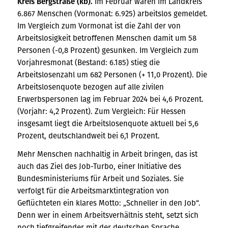
Kreis Bergstraße (kb).
Im Februar waren im Landkreis
6.867 Menschen (Vormonat: 6.925) arbeitslos gemeldet.
Im Vergleich zum Vormonat ist die Zahl der von
Arbeitslosigkeit betroffenen Menschen damit um 58
Personen (-0,8 Prozent) gesunken. Im Vergleich zum
Vorjahresmonat (Bestand: 6.185) stieg die
Arbeitslosenzahl um 682 Personen (+ 11,0 Prozent). Die
Arbeitslosenquote bezogen auf alle zivilen
Erwerbspersonen lag im Februar 2024 bei 4,6 Prozent.
(Vorjahr: 4,2 Prozent). Zum Vergleich: Für Hessen
insgesamt liegt die Arbeitslosenquote aktuell bei 5,6
Prozent, deutschlandweit bei 6,1 Prozent.
Mehr Menschen nachhaltig in Arbeit bringen, das ist
auch das Ziel des Job-Turbo, einer Initiative des
Bundesministeriums für Arbeit und Soziales. Sie
verfolgt für die Arbeitsmarktintegration von
Geflüchteten ein klares Motto: „Schneller in den Job“.
Denn wer in einem Arbeitsverhältnis steht, setzt sich
noch tiefgreifender mit der deutschen Sprache