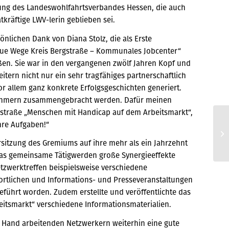
ng des Landeswohlfahrtsverbandes Hessen, die auch
kräftige LWV-lerin geblieben sei.
nlichen Dank von Diana Stolz, die als Erste
eue Wege Kreis Bergstraße – Kommunales Jobcenter“
ßen. Sie war in den vergangenen zwölf Jahren Kopf und
eitern nicht nur ein sehr tragfähiges partnerschaftlich
 allem ganz konkrete Erfolgsgeschichten generiert.
nehmern zusammengebracht werden. Dafür meinen
gstraße „Menschen mit Handicap auf dem Arbeitsmarkt“,
hre Aufgaben!“
Br
sitzung des Gremiums auf ihre mehr als ein Jahrzehnt
das gemeinsame Tätigwerden große Synergieeffekte
tzwerktreffen beispielsweise verschiedene
rtlichen und Informations- und Presseveranstaltungen
führt worden. Zudem erstellte und veröffentlichte das
itsmarkt“ verschiedene Informationsmaterialien.
n Hand arbeitenden Netzwerkern weiterhin eine gute