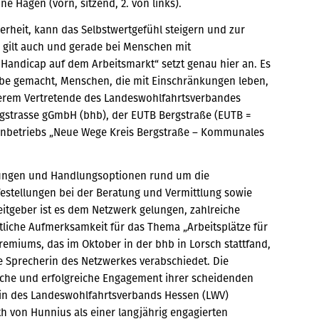
e Hagen (vorn, sitzend, 2. von links).
cherheit, kann das Selbstwertgefühl steigern und zur
es gilt auch und gerade bei Menschen mit
andicap auf dem Arbeitsmarkt“ setzt genau hier an. Es
gabe gemacht, Menschen, die mit Einschränkungen leben,
nderem Vertretende des Landeswohlfahrtsverbandes
rgstrasse gGmbH (bhb), der EUTB Bergstraße (EUTB =
enbetriebs „Neue Wege Kreis Bergstraße – Kommunales
llungen und Handlungsoptionen rund um die
estellungen bei der Beratung und Vermittlung sowie
beitgeber ist es dem Netzwerk gelungen, zahlreiche
tliche Aufmerksamkeit für das Thema „Arbeitsplätze für
emiums, das im Oktober in der bhb in Lorsch stattfand,
e Sprecherin des Netzwerkes verabschiedet. Die
che und erfolgreiche Engagement ihrer scheidenden
rin des Landeswohlfahrtsverbands Hessen (LWV)
h von Hunnius als einer langjährig engagierten