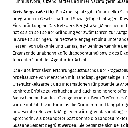
Hunnius (vorn, sitzend, Mitte) und ihrer Nachfolgerin Susann
Kreis Bergstraße (kb).
Ein Arbeitsplatz gibt (finanzielle) Si
Integration in Gesellschaft und Sozialgefüge beitragen. Di
Einschränkungen. Das Netzwerk Bergstraße „Menschen mit H
hat es sich seit seiner Gründung vor zwölf Jahren zur Auf
in Arbeit zu bringen. Im Netzwerk engagiert sind unter a
Hessen, von Diakonie und Caritas, der Behindertenhilfe Be
Ergänzende unabhängige Teilhabeberatung) sowie des Eig
Jobcenter“ und der Agentur für Arbeit.
Dank des intensiven Erfahrungsaustauschs über Frageste
Arbeitssuche von Menschen mit Handicap, gegenseitige Hilf
Öffentlichkeitsarbeit und Informationen für potentielle Ar
konkrete Erfolge zu verbuchen und auch eine höhere öffen
Menschen mit Handicap“ zu generieren. Beim Treffen des Gr
wurde mit Edith von Hunnius die Gründerin und langjährig
anwesenden Netzwerk-Mitglieder würdigten das umfangrei
Sprecherin. Als besonderer Gast konnte die Landesdirekto
Susanne Selbert begrüßt werden. Sie bedankte sich bei Edit