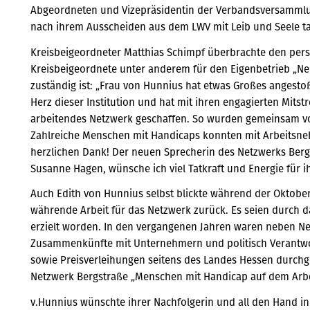
Abgeordneten und Vizepräsidentin der Verbandsversammlu
nach ihrem Ausscheiden aus dem LWV mit Leib und Seele tat
Kreisbeigeordneter Matthias Schimpf überbrachte den persö
Kreisbeigeordnete unter anderem für den Eigenbetrieb „N
zuständig ist: „Frau von Hunnius hat etwas Großes angesto
Herz dieser Institution und hat mit ihren engagierten Mitstr
arbeitendes Netzwerk geschaffen. So wurden gemeinsam vor
Zahlreiche Menschen mit Handicaps konnten mit Arbeits
herzlichen Dank! Der neuen Sprecherin des Netzwerks Ber
Susanne Hagen, wünsche ich viel Tatkraft und Energie für i
Auch Edith von Hunnius selbst blickte während der Oktober
währende Arbeit für das Netzwerk zurück. Es seien durch 
erzielt worden. In den vergangenen Jahren waren neben Ne
Zusammenkünfte mit Unternehmern und politisch Verantwo
sowie Preisverleihungen seitens des Landes Hessen durchge
Netzwerk Bergstraße „Menschen mit Handicap auf dem Arbe
v.Hunnius wünschte ihrer Nachfolgerin und all den Hand i