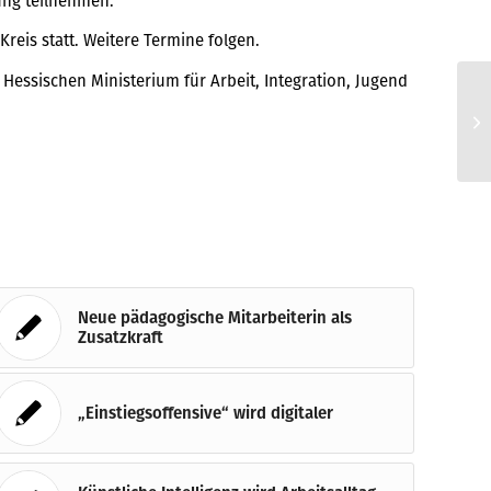
ng teilnehmen.
reis statt. Weitere Termine folgen.
Hessischen Ministerium für Arbeit, Integration, Jugend
Ga
hi
de
Neue pädagogische Mitarbeiterin als
Zusatzkraft
„Einstiegsoffensive“ wird digitaler