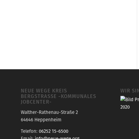
NEUE WEGE KREIS
WIR SI
BERGSTRASSE -KOMMUNALES J
OBCENTER-
Walther-Rathenau-Straße 2
64646 Heppenheim
Telefon:
06252 15-6500
Email:
info@neue-wege.org