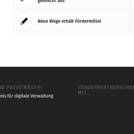
gemischt aus
Neue Wege erhält Fördermittel
ND PREISTRÄGER!
FÖRDERPARTNERSCHA
MIT…