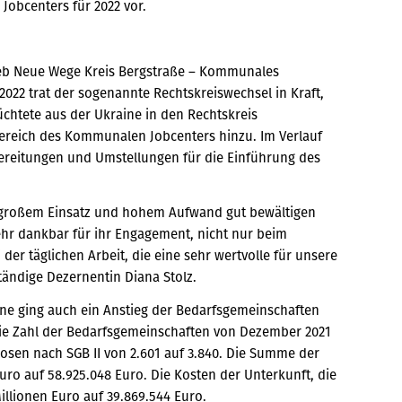
 Jobcenters für 2022 vor.
rieb Neue Wege Kreis Bergstraße – Kommunales
2022 trat der sogenannte Rechtskreiswechsel in Kraft,
chtete aus der Ukraine in den Rechtskreis
bereich des Kommunalen Jobcenters hinzu. Im Verlauf
ereitungen und Umstellungen für die Einführung des
 großem Einsatz und hohem Aufwand gut bewältigen
ehr dankbar für ihr Engagement, nicht nur beim
er täglichen Arbeit, die eine sehr wertvolle für unsere
ständige Dezernentin Diana Stolz.
ine ging auch ein Anstieg der Bedarfsgemeinschaften
g die Zahl der Bedarfsgemeinschaften von Dezember 2021
slosen nach SGB II von 2.601 auf 3.840. Die Summe der
uro auf 58.925.048 Euro. Die Kosten der Unterkunft, die
illionen Euro auf 39.869.544 Euro.