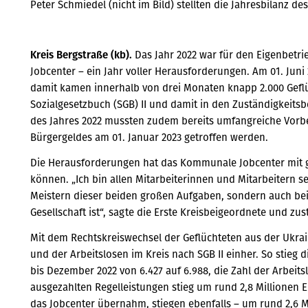
Peter Schmiedel (nicht im Bild) stellten die Jahresbilanz des
Kreis Bergstraße (kb).
Das Jahr 2022 war für den Eigenbet
Jobcenter – ein Jahr voller Herausforderungen. Am 01. Juni 
damit kamen innerhalb von drei Monaten knapp 2.000 Geflü
Sozialgesetzbuch (SGB) II und damit in den Zuständigkeits
des Jahres 2022 mussten zudem bereits umfangreiche Vorb
Bürgergeldes am 01. Januar 2023 getroffen werden.
Die Herausforderungen hat das Kommunale Jobcenter mit
können. „Ich bin allen Mitarbeiterinnen und Mitarbeitern s
Meistern dieser beiden großen Aufgaben, sondern auch bei d
Gesellschaft ist“, sagte die Erste Kreisbeigeordnete und zu
Mit dem Rechtskreiswechsel der Geflüchteten aus der Ukra
und der Arbeitslosen im Kreis nach SGB II einher. So stie
bis Dezember 2022 von 6.427 auf 6.988, die Zahl der Arbeit
ausgezahlten Regelleistungen stieg um rund 2,8 Millionen E
das Jobcenter übernahm, stiegen ebenfalls – um rund 2,6 M