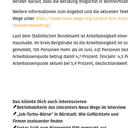
Berater darauf, dass die Beratung möglichst in Wohnortnäh
Weitere Informationen zum Angebot und die aktuellen Tele
Wege unter
https://www.neue-wege.org/service-fuer-bue
insolvenzberatung/
Laut dem Statistischen Bundesamt ist Arbeitslosigkeit eine
Haushalte. Im Kreis Bergstraße ist die Arbeitslosigkeit im J
gemeldet, 105 Personen mehr als im Juni, 432 Personen bez
Arbeitslosenquote betrug damit 4,7 Prozent. (Vorjahr: 4,5 P
Arbeitslosenquote aktuell bei 5,9 Prozent, deutschlandweit 
Das könnte Dich auch interessieren
Betriebsleiterin des Jobcenters Neue Wege im Interview
„Job-Turbo-Börse“ in Bürstadt: Wie Geflüchtete und
Firmen zueinander finden
Erstes Fazit zum Bürgergeld fällt gemischt aus