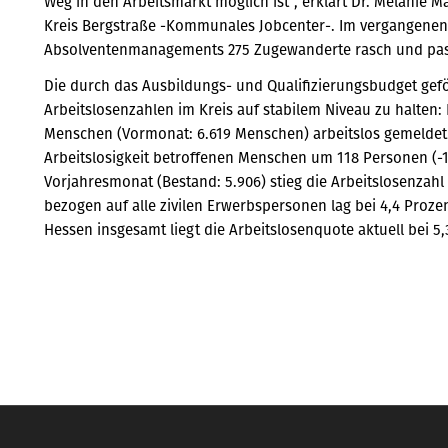
Weg in den Arbeitsmarkt möglich ist“, erklärt Dr. Melanie 
Kreis Bergstraße -Kommunales Jobcenter-. Im vergangenen 
Absolventenmanagements 275 Zugewanderte rasch und pas
Die durch das Ausbildungs- und Qualifizierungsbudget gef
Arbeitslosenzahlen im Kreis auf stabilem Niveau zu halten
Menschen (Vormonat: 6.619 Menschen) arbeitslos gemeldet.
Arbeitslosigkeit betroffenen Menschen um 118 Personen (-1
Vorjahresmonat (Bestand: 5.906) stieg die Arbeitslosenzahl
bezogen auf alle zivilen Erwerbspersonen lag bei 4,4 Prozen
Hessen insgesamt liegt die Arbeitslosenquote aktuell bei 5,