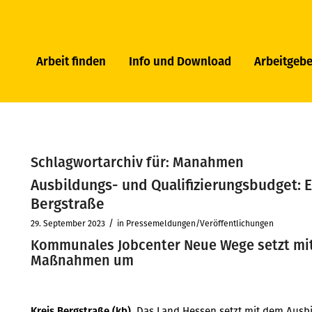
Arbeit finden
Info und Download
Arbeitgebe
Schlagwortarchiv für:
Manahmen
Ausbildungs- und Qualifizierungsbudget: E
Bergstraße
/
29. September 2023
in
Pressemeldungen/Veröffentlichungen
Kommunales Jobcenter Neue Wege setzt mit
Maßnahmen um
Kreis Bergstraße (kb).
Das Land Hessen setzt mit dem Ausbi