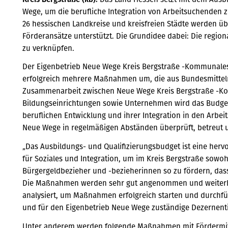
Wege, um die berufliche Integration von Arbeitsuchenden z
26 hessischen Landkreise und kreisfreien Städte werden üb
Förderansätze unterstützt. Die Grundidee dabei: Die regio
zu verknüpfen.
Der Eigenbetrieb Neue Wege Kreis Bergstraße -Kommunales
erfolgreich mehrere Maßnahmen um, die aus Bundesmitteln 
Zusammenarbeit zwischen Neue Wege Kreis Bergstraße -K
Bildungseinrichtungen sowie Unternehmen wird das Budget 
beruflichen Entwicklung und ihrer Integration in den Arb
Neue Wege in regelmäßigen Abständen überprüft, betreut un
„Das Ausbildungs- und Qualifizierungsbudget ist eine her
für Soziales und Integration, um im Kreis Bergstraße sowoh
Bürgergeldbezieher und -bezieherinnen so zu fördern, dass
Die Maßnahmen werden sehr gut angenommen und weiterhi
analysiert, um Maßnahmen erfolgreich starten und durchfüh
und für den Eigenbetrieb Neue Wege zuständige Dezernenti
Unter anderem werden folgende Maßnahmen mit Fördermitte