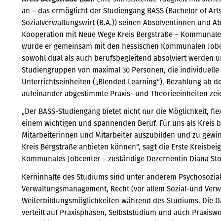
an – das ermöglicht der Studiengang BASS (Bachelor of Arts 
Sozialverwaltungswirt (B.A.)) seinen Absolventinnen und A
Kooperation mit Neue Wege Kreis Bergstraße – Kommunales 
wurde er gemeinsam mit den hessischen Kommunalen Jobc
sowohl dual als auch berufsbegleitend absolviert werden un
Studiengruppen von maximal 30 Personen, die individuelle
Unterrichtseinheiten („Blended Learning“), Bezahlung ab d
aufeinander abgestimmte Praxis- und Theorieeinheiten zei
„Der BASS-Studiengang bietet nicht nur die Möglichkeit, fle
einem wichtigen und spannenden Beruf. Für uns als Kreis bi
Mitarbeiterinnen und Mitarbeiter auszubilden und zu gewin
Kreis Bergstraße anbieten können“, sagt die Erste Kreisbe
Kommunales Jobcenter – zuständige Dezernentin Diana Sto
Kerninhalte des Studiums sind unter anderem Psychosozia
Verwaltungsmanagement, Recht (vor allem Sozial-und Verwa
Weiterbildungsmöglichkeiten während des Studiums. Die Dau
verteilt auf Praxisphasen, Selbststudium und auch Praxi