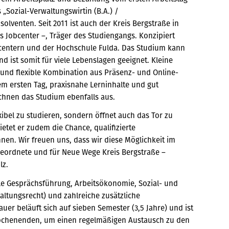
„Sozial-Verwaltungswirtin (B.A.) /
bsolventen.
Seit 2011 ist auch der Kreis Bergstraße in
Jobcenter –, Träger des Studiengangs. Konzipiert
entern und der Hochschule Fulda. Das Studium kann
d ist somit für viele Lebenslagen geeignet. Kleine
 und flexible Kombination aus Präsenz- und Online-
em ersten Tag, praxisnahe Lerninhalte und gut
chnen das Studium ebenfalls aus.
xibel zu studieren, sondern öffnet auch das Tor zu
etet er zudem die Chance, qualifizierte
nen. Wir freuen uns, dass wir diese Möglichkeit im
igeordnete und für Neue Wege Kreis Bergstraße –
lz.
le Gesprächsführung, Arbeitsökonomie, Sozial- und
ltungsrecht) und zahlreiche zusätzliche
er beläuft sich auf sieben Semester (3,5 Jahre) und ist
swochenenden, um einen regelmäßigen Austausch zu den