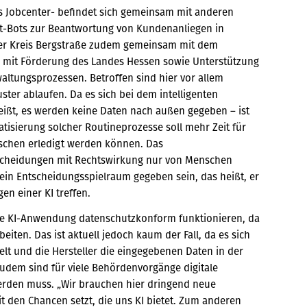
 Jobcenter- befindet sich gemeinsam mit anderen
hat-Bots zur Beantwortung von Kundenanliegen in
der Kreis Bergstraße zudem gemeinsam mit dem
 mit Förderung des Landes Hessen sowie Unterstützung
ltungsprozessen. Betroffen sind hier vor allem
ter ablaufen. Da es sich bei dem intelligenten
eißt, es werden keine Daten nach außen gegeben – ist
isierung solcher Routineprozesse soll mehr Zeit für
schen erledigt werden können. Das
tscheidungen mit Rechtswirkung nur von Menschen
in Entscheidungsspielraum gegeben sein, das heißt, er
en einer KI treffen.
ine KI-Anwendung datenschutzkonform funktionieren, da
iten. Das ist aktuell jedoch kaum der Fall, da es sich
t und die Hersteller die eingegebenen Daten in der
Zudem sind für viele Behördenvorgänge digitale
werden muss. „Wir brauchen hier dringend neue
t den Chancen setzt, die uns KI bietet. Zum anderen