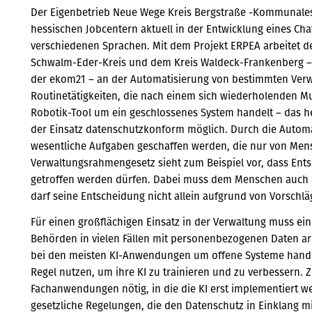
Der Eigenbetrieb Neue Wege Kreis Bergstraße -Kommunales
hessischen Jobcentern aktuell in der Entwicklung eines C
verschiedenen Sprachen. Mit dem Projekt ERPEA arbeitet 
Schwalm-Eder-Kreis und dem Kreis Waldeck-Frankenberg –
der ekom21 – an der Automatisierung von bestimmten Verwa
Routinetätigkeiten, die nach einem sich wiederholenden Mus
Robotik-Tool um ein geschlossenes System handelt – das h
der Einsatz datenschutzkonform möglich. Durch die Automat
wesentliche Aufgaben geschaffen werden, die nur von Men
Verwaltungsrahmengesetz sieht zum Beispiel vor, dass En
getroffen werden dürfen. Dabei muss dem Menschen auch e
darf seine Entscheidung nicht allein aufgrund von Vorschläg
Für einen großflächigen Einsatz in der Verwaltung muss e
Behörden in vielen Fällen mit personenbezogenen Daten arbe
bei den meisten KI-Anwendungen um offene Systeme handel
Regel nutzen, um ihre KI zu trainieren und zu verbessern. 
Fachanwendungen nötig, in die die KI erst implementiert 
gesetzliche Regelungen, die den Datenschutz in Einklang mi