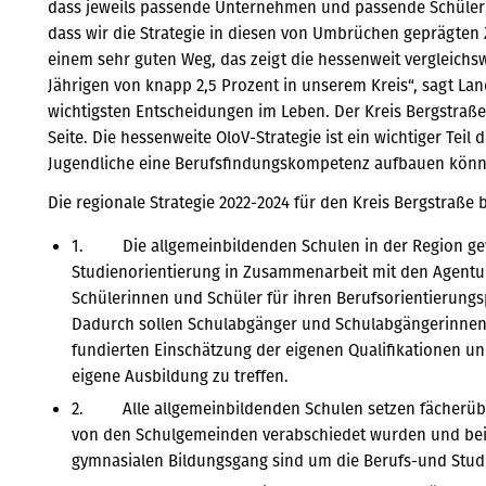
dass jeweils passende Unternehmen und passende Schüleri
dass wir die Strategie in diesen von Umbrüchen geprägten 
einem sehr guten Weg, das zeigt die hessenweit vergleichs
Jährigen von knapp 2,5 Prozent in unserem Kreis“, sagt Land
wichtigsten Entscheidungen im Leben. Der Kreis Bergstraße
Seite. Die hessenweite OloV-Strategie ist ein wichtiger Tei
Jugendliche eine Berufsfindungskompetenz aufbauen können
Die regionale Strategie 2022-2024 für den Kreis Bergstraße b
1. Die allgemeinbildenden Schulen in der Region gewä
Studienorientierung in Zusammenarbeit mit den Agenturen
Schülerinnen und Schüler für ihren Berufsorientierung
Dadurch sollen Schulabgänger und Schulabgängerinnen in
fundierten Einschätzung der eigenen Qualifikationen u
eigene Ausbildung zu treffen.
2. Alle allgemeinbildenden Schulen setzen fächerüber
von den Schulgemeinden verabschiedet wurden und beim 
gymnasialen Bildungsgang sind um die Berufs-und Studi