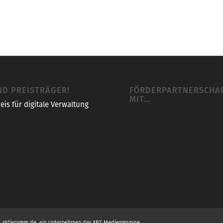
ND PREISTRÄGER!
FÖRDERPARTNERSCHA
MIT…
h
aktivcomm.de
, ein Unternehmen der
ABT Mediengruppe