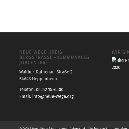
NEUE WEGE KREIS
WIR SI
BERGSTRASSE -KOMMUNALES J
OBCENTER-
Walther-Rathenau-Straße 2
64646 Heppenheim
Telefon:
06252 15-6500
Email:
info@neue-wege.org
© 2026 | Neue Wege |
Impressum
|
Datenschutz
| Technische Betreuung durc