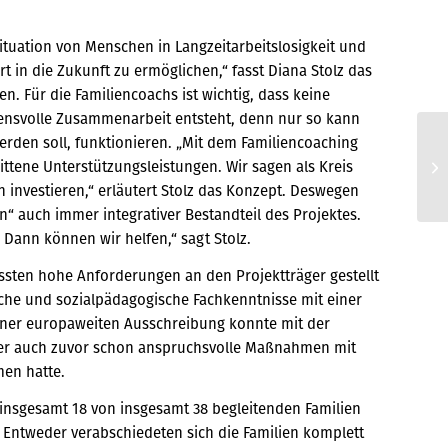
situation von Menschen in Langzeitarbeitslosigkeit und
t in die Zukunft zu ermöglichen,“ fasst Diana Stolz das
 Für die Familiencoachs ist wichtig, dass keine
ensvolle Zusammenarbeit entsteht, denn nur so kann
erden soll, funktionieren. „Mit dem Familiencoaching
Ku
ittene Unterstützungsleistungen. Wir sagen als Kreis
In
n investieren,“ erläutert Stolz das Konzept. Deswegen
 auch immer integrativer Bestandteil des Projektes.
. Dann können wir helfen,“ sagt Stolz.
sten hohe Anforderungen an den Projektträger gestellt
che und sozialpädagogische Fachkenntnisse mit einer
iner europaweiten Ausschreibung konnte mit der
er auch zuvor schon anspruchsvolle Maßnahmen mit
en hatte.
i insgesamt 18 von insgesamt 38 begleitenden Familien
 Entweder verabschiedeten sich die Familien komplett