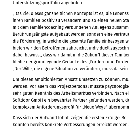
Unterstützungsportfolio angeboten.
„Das Ziel dieses ganzheitlichen Konzepts ist es, die Lebens
ihren Familien positiv zu verändern und so einen neuen Star
mit dem Familiencoaching verbundenen Anliegens zusammen.
Berührungsängste aufgebaut werden sondern eine vertrau
die Förderung, in welche die gesamte Familie einbezogen w
bieten wir den Betroffenen zahlreiche, individuell zugeschn
dabei bewusst, dass wir damit in die Zukunft dieser Familie
bleibe der grundlegende Gedanke des „Fördern und Fordern“
„Der Wille, die eigene Situation zu verändern, muss da sein
Um diesen ambitionierten Ansatz umsetzen zu können, mus
werden. Vor allem das Projektpersonal musste psychologis
sehr guten Kenntnis des Arbeitsmarktes verbinden. Nach e
Softdoor GmbH ein bewährter Partner gefunden werden, d
komplexem Anforderungsprofil für „Neue Wege“ übernomm
Dass sich der Aufwand lohnt, zeigen die ersten Erfolge: Be
konnten bereits konkrete Verbesserungen erreicht werden.