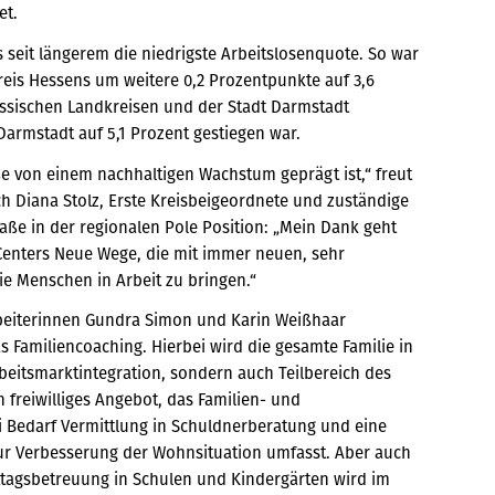
et.
s seit längerem die niedrigste Arbeitslosenquote. So war
eis Hessens um weitere 0,2 Prozentpunkte auf 3,6
ssischen Landkreisen und der Stadt Darmstadt
Darmstadt auf 5,1 Prozent gestiegen war.
ße von einem nachhaltigen Wachstum geprägt ist,“ freut
ch Diana Stolz, Erste Kreisbeigeordnete und zuständige
aße in der regionalen Pole Position: „Mein Dank geht
-Centers Neue Wege, die mit immer neuen, sehr
ie Menschen in Arbeit zu bringen.“
beiterinnen Gundra Simon und Karin Weißhaar
 Familiencoaching. Hierbei wird die gesamte Familie in
rbeitsmarktintegration, sondern auch Teilbereich des
 freiwilliges Angebot, das Familien- und
 Bedarf Vermittlung in Schuldnerberatung und eine
ur Verbesserung der Wohnsituation umfasst. Aber auch
tagsbetreuung in Schulen und Kindergärten wird im