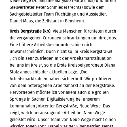
Neue Wege Dr. Melanie Marysko (Mitte links) und ihrem
Stellvertreter Peter Schmiedel (rechts) sowie dem
Sachgebietsleiter Team Flüchtlinge und Aussiedler,
Daniel Maas, die Zeltstadt in Bensheim.
Kreis Bergstraße (kb).
Viele Menschen fürchteten durch
die vergangenen Coronaeinschränkungen um ihre Jobs.
Eine höhere Arbeitslosenquote schien nicht
unwahrscheinlich. Doch nicht so im Kreis Bergstraße!
„Ich bin sehr zufrieden mit der Arbeitsmarktsituation
bei uns im Kreis“, so die Erste Kreisbeigeordnete Diana
Stolz angesichts der aktuellen Lage. „Die
Arbeitsmarktzahlen haben sich erholt. Wir profitieren
von dem heterogenen Arbeitsmarkt an der Bergstraße.
Hervorheben möchte ich vor allem auch die großen
Sprünge in Sachen Digitalisierung bei unserem
kommunalen Jobcenter Bergstraße, Neue Wege. Das
zeigt, welch herausragende Arbeit bei Neue Wege
geleistet wird. Unser Team von Neue Wege macht einen
wirklich tollen Job“. Dabei war der Eigenbetrieb selbst